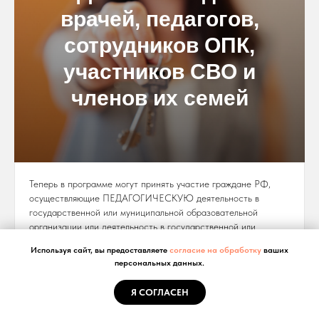
врачей, педагогов,
сотрудников ОПК,
участников СВО и
членов их семей
Теперь в программе могут принять участие граждане РФ,
осуществляющие ПЕДАГОГИЧЕСКУЮ деятельность в
государственной или муниципальной образовательной
организации или деятельность в государственной или
муниципальной медицинской организации (при этом
Используя сайт, вы предоставляете
согласие на обработку
ваших
должность работника медицинской организации не имеет
персональных данных.
значение), расположенной в ДФО. А также сотрудники ОПК,
участники СВО и члены их семей.
Я СОГЛАСЕН
Условия: