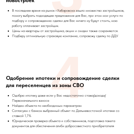
новостроек
В последнее время на рынок г.Хабаровска зашло множество застройщиков,
помогу выбрать подходящее предложение для Вас, при этом мои услуги по
подбору и сопровождению сделки для Вас ничего ну будут стоить, мою
работу оплачивает застройщик.
Цены на квартиры от застройщика, акции и скидки также сохраняются.
Подберу оптимальную страховую компанию, сопровожу сделку по ДДУ
4
Одобрение ипотеки и сопровождение сделки
для переселенцев из зоны СВО
Одобрю ипотеку даже если у Вас недостаточно стажа/дохода/
Первоначального взноса
Найдем объекта по необходимым параметрам
Согласуем с банком выбранный объект по Дальневосточной ипотеке со
ставкой 1,7%
Юридическая проверка объекта и собственников, подготовка пакета
документов для обеспечения алиби добросовестного приобретателя